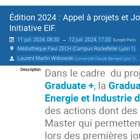
Édition 2024 : Appel à projets et 
Initiative EIF.
11 juil. 2024, 08:30
→
12 juil. 2024, 17:20
Europe/Paris
Médiathèque Paul ZECH (Campus Rockefeller Lyon 1)
Laurent Martin Witkowski
,
(
Université Claude Bernard Lyon 1
)
Dans le
cadre du pro
Description
Graduate +
,
la
Graduat
Energie et Industrie 
des actions dont des
Master qui permetten
lors des premières jo