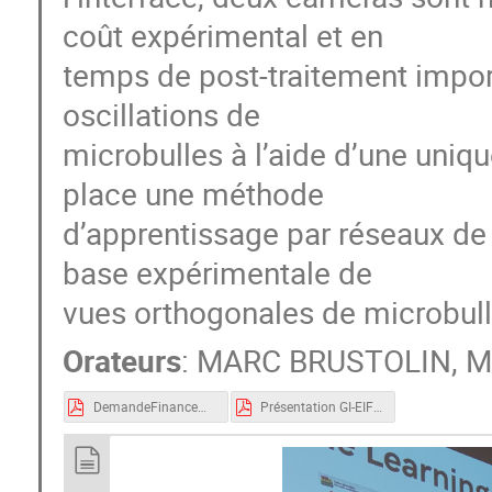
coût expérimental et en
temps de post-traitement import
oscillations de
microbulles à l’aide d’une uniqu
place une méthode
d’apprentissage par réseaux de 
base expérimentale de
vues orthogonales de microbull
Orateurs
:
MARC BRUSTOLIN
,
M
DemandeFinancementGIEIFEdition2024_Mauger_LMFA.pdf
Présentation GI-EIF 11072024.pdf