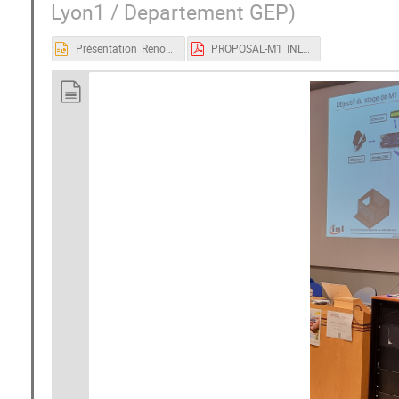
Lyon1 / Departement GEP
)
Présentation_RenouvMilieu_EIF_INL_GEP.pptx
PROPOSAL-M1_INL-v3.pdf