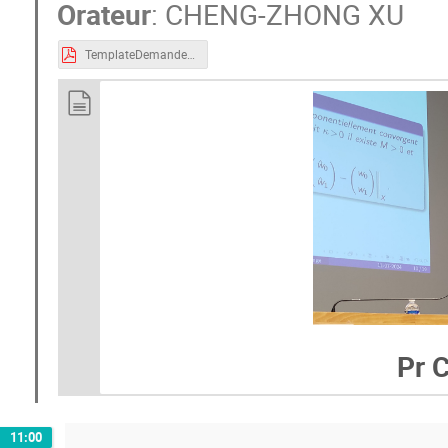
Orateur
:
CHENG-ZHONG XU
TemplateDemandeFinancementGIEIFEdition2024.pdf
Pr 
11:00