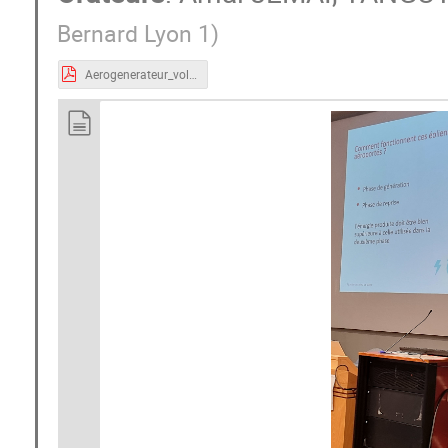
Bernard Lyon 1
)
Aerogenerateur_volant_TSIMON_GI_EIF_2024.pdf