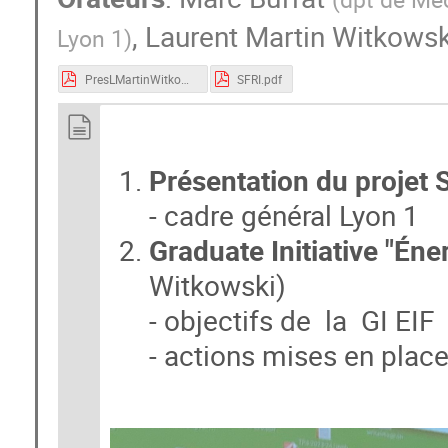
Richard Brédy
samuel vercraene
,
Laurent Martin Witkowsk
Lyon 1
)
Sébastien HENRY
Taha Arbaoui
ZARA Stivane Rojers
PresLMartinWitkowski.pdf
SFRI.pdf
Présentation du projet
- cadre général Lyon 1
Graduate Initiative "Éne
Witkowski)
- objectifs de la GI EIF
- actions mises en plac