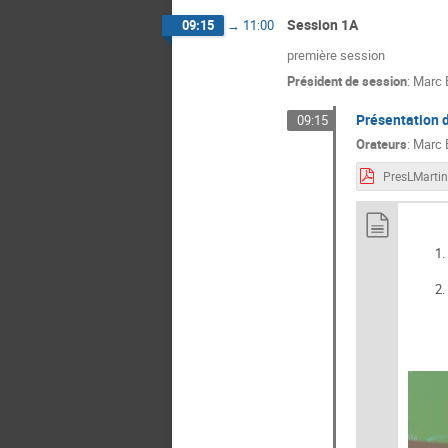
HELENE SCOLAN
Session 1A
09:15
→
11:00
JURKIEWIEZ Bru
première session
Président de session
:
Marc 
Marc Brustolin
MELISSA KHARO
Présentation de
09:15
Orateurs
:
Marc 
Noëlie DI CESAR
Richard Brédy
Sébastien HENR
ZARA Stivane Roj