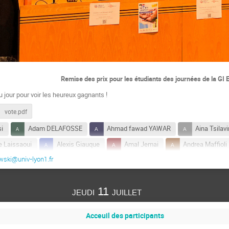
Remise des prix pour les étudiants des journées de la GI 
 du jour pour voir les heureux gagnants !
vote.pdf
si
Adam DELAFOSSE
Ahmad fawad YAWAR
Aina Tsil
e Laissaoui
Alexis Giauque
Amal Jemai
Andrea Maffioli
wski@univ-lyon1.fr
Aron Gabor
Aurelie MEYSEN
Aurore Naso
Aurél
BRUNO YUN
CHENG-ZHONG XU
christian martin
jeudi 11 juillet
Cyril Mauger
Damien TROMEUR-DERVOUT
DAVID MITTON
Etienne Vergnault
Ewen DANIEL
Fayez Ahmed
Franço
Acceuil des participants
Guillaume Jolivet
Guy CLERC
Hammiche juba
han