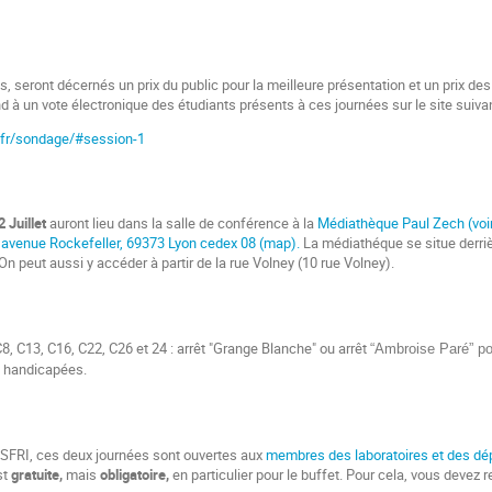
s, seront décernés un prix du public pour la meilleure présentation et un prix de
d à un vote électronique des étudiants présents à ces journées sur le site suiva
n1.fr/sondage/#session-1
2 Juillet
auront lieu dans la salle de conférence à la
Médiathèque Paul Zech (voi
 avenue Rockefeller, 69373 Lyon cedex 08 (map).
La médiathéque se situe derriè
On peut aussi y accéder à partir de la rue Volney (10 rue Volney).
8, C13, C16, C22, C26 et 24 : arrêt "Grange Blanche" ou arrêt
“Ambroise Paré” po
s handicapées.
 SFRI, ces deux journées sont ouvertes aux
membres des laboratoires et des dép
st
gratuite,
mais
obligatoire,
en particulier pour le buffet. Pour cela, vous devez r