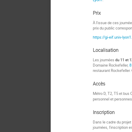
Prix
À l'issue de ces journée
prix du public correspon
https://gi-eif.univ-lyo
Localisation
Les journées
du 11 et 1
Domaine Rockefeller,
8
restaurant Rockefeller. 
Accès
Métro D, T2, T5 et bus C
personnel et personne
Inscription
Dans le cadre du projet
journées, l'inscription e