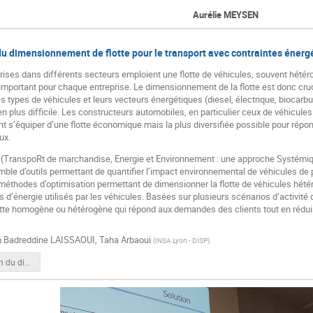
Aurélie MEYSEN
u dimensionnement de flotte pour le transport avec contraintes énerg
rises dans différents secteurs emploient une flotte de véhicules, souvent hétér
mportant pour chaque entreprise. Le dimensionnement de la flotte est donc cruci
es types de véhicules et leurs vecteurs énergétiques (diesel, électrique, biocarb
en plus difficile. Les constructeurs automobiles, en particulier ceux de véhicul
nt s’équiper d’une flotte économique mais la plus diversifiée possible pour rép
ux.
 (TranspoRt de marchandise, Energie et Environnement : une approche Systémiqu
ble d’outils permettant de quantifier l’impact environnemental de véhicules de p
éthodes d’optimisation permettant de dimensionner la flotte de véhicules hétéro
es d’énergie utilisés par les véhicules. Basées sur plusieurs scénarios d’activit
tte homogène ou hétérogène qui répond aux demandes des clients tout en réduisa
 Badreddine LAISSAOUI
,
Taha Arbaoui
(
INSA Lyon - DISP
)
Optimisation du dimensionnement de flotte pour le transport avec contraintes énergétiques template.pdf