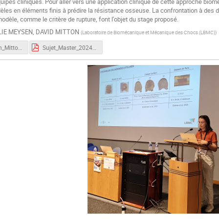
uipes cliniques. Pour aller vers une application clinique de cette approche biomé
dèles en éléments finis à prédire la résistance osseuse. La confrontation à des 
dèle, comme le critère de rupture, font l’objet du stage proposé.
LIE MEYSEN
,
DAVID MITTON
(
Laboratoire de Biomécanique et Mécanique des Chocs (LBMC)
)
Presentation_Mitton_Meysen.pdf
Sujet_Master_2024_LBMC_LYOS_Vertebre.pdf