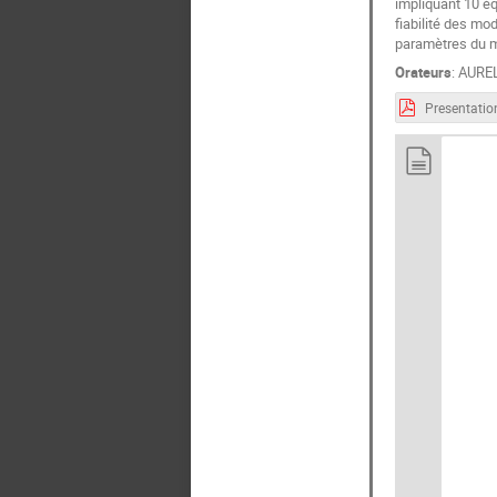
impliquant 10 éq
fiabilité des mo
paramètres du mo
Orateurs
:
AURE