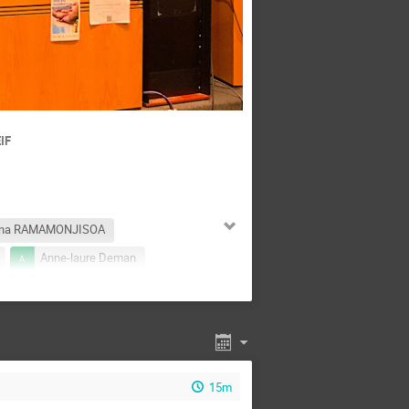
EIF
avina RAMAMONJISOA
Anne-laure Deman
ie Levillain
Bastien Larroze
CLAUDE INSERRA
Djibrilla NOMA
is May
Frédéric LEFEVRE
15m
ane allaoui
Helene Follet