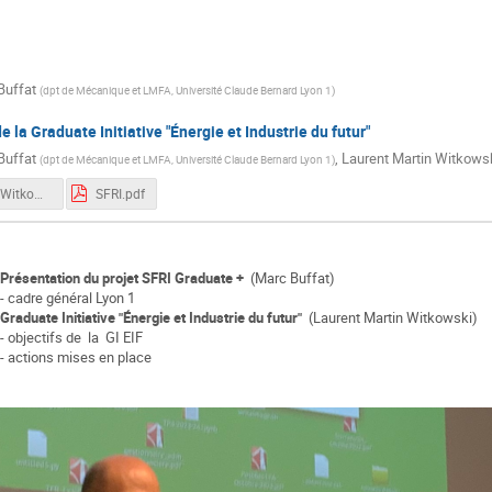
Ichrak azaiez
Ivana Vinkovic
joan besante
Jul
no
Laurent Martin Witkowski
Louis RENAUD
Malo Chaba
Buffat
(
dpt de Mécanique et LMFA, Université Claude Bernard Lyon 1
)
Marc Buffat
Maryam ERRAJI
Matthieu GUILLOT
M
UNE
Mouaad SRIHOU
NAIMA DEBIT
Nithish SALLUSTR
 la Graduate Initiative "Énergie et Industrie du futur"
Buffat
,
Laurent Martin Witkows
E
Om Roy
Philippe LOMBARD
Princesse AGBENDA
(
dpt de Mécanique et LMFA, Université Claude Bernard Lyon 1
)
samuel vercraene
Stéphane Labouret
Stéphanie Briançon
PresLMartinWitkowski.pdf
SFRI.pdf
Y
Taha Arbaoui
Tanguy Simon
Vincent Cheutet
X
ers
Présentation du projet SFRI Graduate +
(Marc Buffat)
- cadre général Lyon 1
Graduate Initiative "Énergie et Industrie du futur"
(Laurent Martin Witkowski)
- objectifs de la GI EIF
- actions mises en place