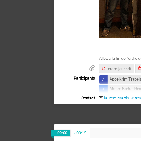
Allez à la fin de l'ordre
ordre_jour.pdf
Participants
Abdelkrim Trabel
Akram Badreddin
Contact
laurent.martin-witko
Antoine CIZERON
Bouakaz Saïda
Cyril BUTTAY
Elise Sales
09:00
→
09:15
Giacomo Kahn