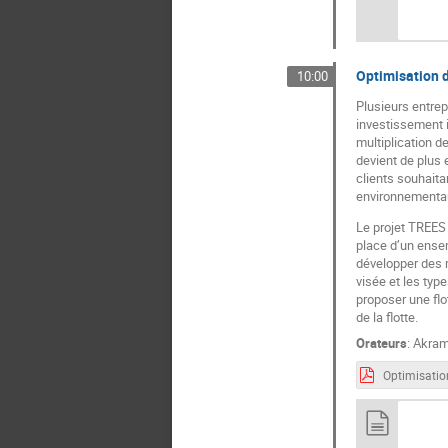
Optimisation d
10:00
Plusieurs entrep
investissement i
multiplication d
devient de plus 
clients souhaita
environnementa
Le projet TREES
place d’un ensem
développer des m
visée et les typ
proposer une flo
de la flotte.
Orateurs
:
Akram