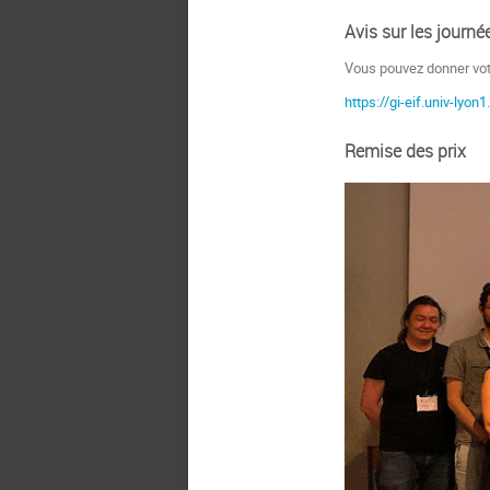
Avis sur les journé
Vous pouvez donner votr
https://gi-eif.univ-lyon
Remise des prix