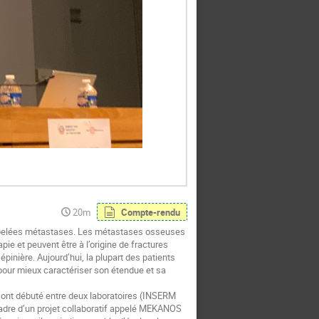
20m
Compte-rendu
appelées métastases. Les métastases osseuses
e et peuvent être à l’origine de fractures
nière. Aujourd’hui, la plupart des patients
pour mieux caractériser son étendue et sa
 ont débuté entre deux laboratoires (INSERM
adre d’un projet collaboratif appelé MEKANOS