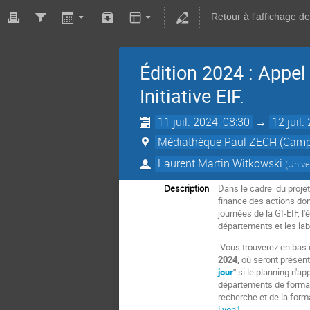
Retour à l'affichage d
Édition 2024 : Appel
Initiative EIF.
11 juil. 2024, 08:30
→
12 juil.
Médiathèque Paul ZECH (Campu
Laurent Martin Witkowski
(
Unive
Description
Dans le
cadre du proje
finance des actions do
journées de la GI-EIF, 
départements et les labo
Vous trouverez en bas 
2024,
où seront présenté
jour
"
si le planning n'ap
départements de formati
recherche et de la form
Lyon1
.