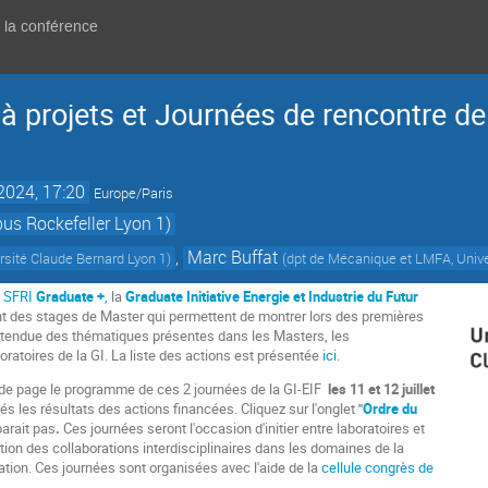
e la conférence
 à projets et Journées de rencontre de
 2024, 17:20
Europe/Paris
s Rockefeller Lyon 1)
,
Marc Buffat
rsité Claude Bernard Lyon 1
)
(
dpt de Mécanique et LMFA, Unive
t
SFRI
Graduate +
,
la
Graduate Initiative Energie et Industrie du Futur
nt des stages de Master qui permettent de montrer lors des premières
l'étendue des thématiques présentes dans les Masters, les
ratoires de la GI. La liste des actions est présentée
ici
.
de page le programme de ces 2 journées de la GI-EIF
les 11 et 12 juillet
s les résultats des actions financées. Cliquez sur l'onglet
"
Ordre du
parait pas
.
Ces journées seront l'occasion d'initier entre laboratoires et
on des collaborations interdisciplinaires dans les domaines de la
ation. Ces journées sont organisées avec l'aide de la
cellule congrès de