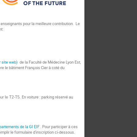
s enseignants pour la meilleure contribution. Le
nt:
r site web)
de la Faculté de Médecine Lyon Est,
re le bâtiment François Cier à coté du
En voiture : parking réservé au
ur le T2-T5.
artements de la GI EIF
. P
our participer à ces
emplir le formulaire d'inscription ci-dessous.