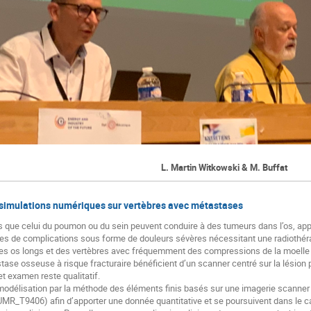
L. Martin Witkowski & M. Buffat
 simulations numériques sur vertèbres avec métastases
s que celui du poumon ou du sein peuvent conduire à des tumeurs dans l’os, 
s de complications sous forme de douleurs sévères nécessitant une radiothérapi
s os longs et des vertèbres avec fréquemment des compressions de la moelle épi
ase osseuse à risque fracturaire bénéficient d’un scanner centré sur la lésion 
et examen reste qualitatif.
modélisation par la méthode des éléments finis basés sur une imagerie scanner
R_T9406) afin d’apporter une donnée quantitative et se poursuivent dans le c