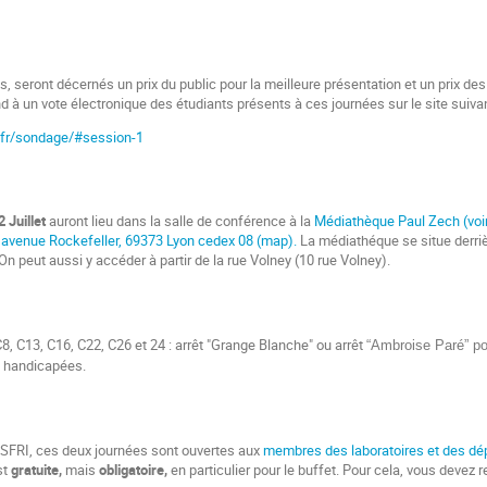
s, seront décernés un prix du public pour la meilleure présentation et un prix de
d à un vote électronique des étudiants présents à ces journées sur le site suiva
n1.fr/sondage/#session-1
2 Juillet
auront lieu dans la salle de conférence à la
Médiathèque Paul Zech (voi
 avenue Rockefeller, 69373 Lyon cedex 08 (map).
La médiathéque se situe derriè
On peut aussi y accéder à partir de la rue Volney (10 rue Volney).
8, C13, C16, C22, C26 et 24 : arrêt "Grange Blanche" ou arrêt
“Ambroise Paré” po
s handicapées.
 SFRI, ces deux journées sont ouvertes aux
membres des laboratoires et des dép
st
gratuite,
mais
obligatoire,
en particulier pour le buffet. Pour cela, vous devez r