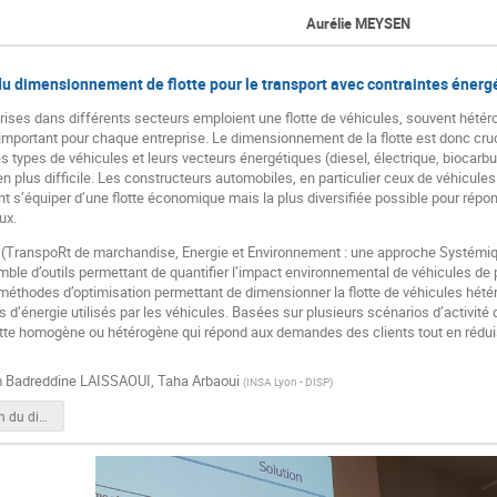
Aurélie MEYSEN
u dimensionnement de flotte pour le transport avec contraintes énerg
rises dans différents secteurs emploient une flotte de véhicules, souvent hétér
mportant pour chaque entreprise. Le dimensionnement de la flotte est donc cruci
es types de véhicules et leurs vecteurs énergétiques (diesel, électrique, biocarb
en plus difficile. Les constructeurs automobiles, en particulier ceux de véhicul
nt s’équiper d’une flotte économique mais la plus diversifiée possible pour rép
ux.
 (TranspoRt de marchandise, Energie et Environnement : une approche Systémiqu
ble d’outils permettant de quantifier l’impact environnemental de véhicules de p
éthodes d’optimisation permettant de dimensionner la flotte de véhicules hétéro
es d’énergie utilisés par les véhicules. Basées sur plusieurs scénarios d’activit
tte homogène ou hétérogène qui répond aux demandes des clients tout en réduisa
 Badreddine LAISSAOUI
,
Taha Arbaoui
(
INSA Lyon - DISP
)
Optimisation du dimensionnement de flotte pour le transport avec contraintes énergétiques template.pdf