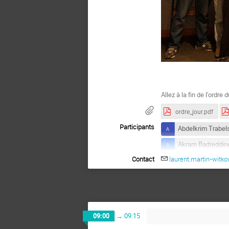
Allez à la fin de l'ordre
ordre_jour.pdf
Participants
Abdelkrim Trabel
Akram Badreddin
Contact
laurent.martin-witko
Antoine CIZERON
Bouakaz Saïda
Cyril BUTTAY
Elise Sales
09:00
→
09:15
Giacomo Kahn