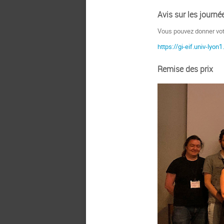
Avis sur les journé
Vous pouvez donner votr
https://gi-eif.univ-lyon
Remise des prix