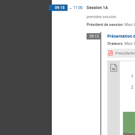
HELENE SCOLAN
Session 1A
09:15
→
11:00
JURKIEWIEZ Bru
première session
Président de session
:
Marc 
Marc Brustolin
MELISSA KHARO
Présentation de
09:15
Orateurs
:
Marc 
Noëlie DI CESAR
Richard Brédy
Sébastien HENR
ZARA Stivane Roj