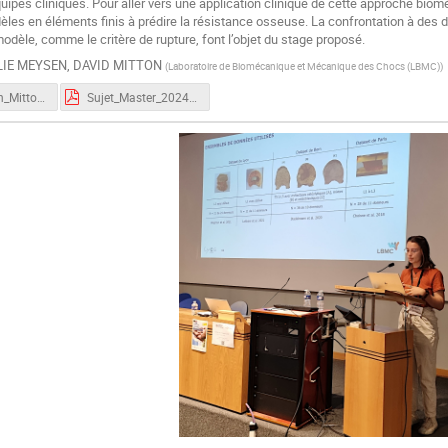
uipes cliniques. Pour aller vers une application clinique de cette approche biomé
dèles en éléments finis à prédire la résistance osseuse. La confrontation à des 
dèle, comme le critère de rupture, font l’objet du stage proposé.
LIE MEYSEN
,
DAVID MITTON
(
Laboratoire de Biomécanique et Mécanique des Chocs (LBMC)
)
Presentation_Mitton_Meysen.pdf
Sujet_Master_2024_LBMC_LYOS_Vertebre.pdf