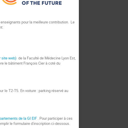
s enseignants pour la meilleure contribution. Le
nt:
r site web)
de la Faculté de Médecine Lyon Est,
re le bâtiment François Cier à coté du
En voiture : parking réservé au
ur le T2-T5.
artements de la GI EIF
. P
our participer à ces
emplir le formulaire d'inscription ci-dessous.