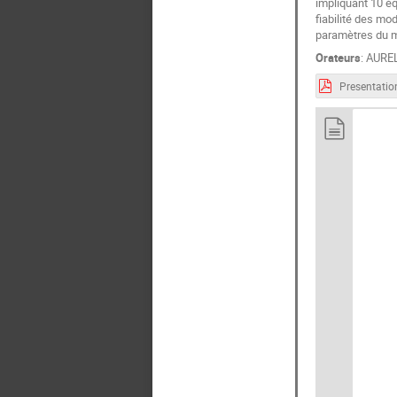
impliquant 10 éq
fiabilité des mo
paramètres du mo
Orateurs
:
AURE