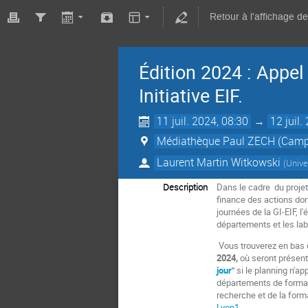
Retour à l'affichage d
Édition 2024 : Appel
Initiative EIF.
11 juil. 2024, 08:30
→
12 juil.
Médiathèque Paul ZECH (Campu
Laurent Martin Witkowski
(
Unive
Description
Dans le
cadre du proje
finance des actions do
journées de la GI-EIF, 
départements et les labo
Vous trouverez en bas 
2024,
où seront présenté
jour
"
si le planning n'ap
départements de formati
recherche et de la form
Lyon1
.