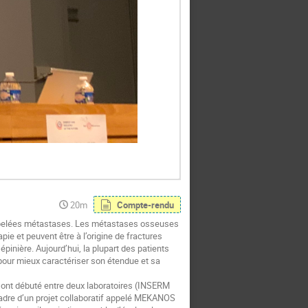
20m
Compte-rendu
appelées métastases. Les métastases osseuses
e et peuvent être à l’origine de fractures
nière. Aujourd’hui, la plupart des patients
pour mieux caractériser son étendue et sa
 ont débuté entre deux laboratoires (INSERM
adre d’un projet collaboratif appelé MEKANOS