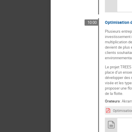
Optimisation d
10:00
Plusieurs entrep
investissement i
multiplication d
devient de plus 
clients souhaita
environnementa
Le projet TREES
place d’un ensem
développer des m
visée et les typ
proposer une flo
de la flotte.
Orateurs
:
Akram