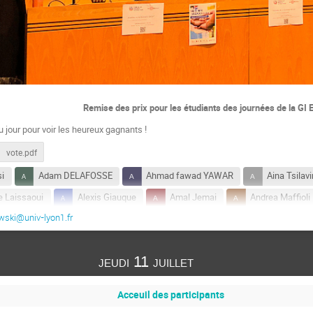
Remise des prix pour les étudiants des journées de la GI 
 du jour pour voir les heureux gagnants !
vote.pdf
si
Adam DELAFOSSE
Ahmad fawad YAWAR
Aina Tsil
e Laissaoui
Alexis Giauque
Amal Jemai
Andrea Maffioli
wski@univ-lyon1.fr
Aron Gabor
Aurelie MEYSEN
Aurore Naso
Aurél
BRUNO YUN
CHENG-ZHONG XU
christian martin
jeudi 11 juillet
Cyril Mauger
Damien TROMEUR-DERVOUT
DAVID MITTON
Etienne Vergnault
Ewen DANIEL
Fayez Ahmed
Franço
Acceuil des participants
Guillaume Jolivet
Guy CLERC
Hammiche juba
han