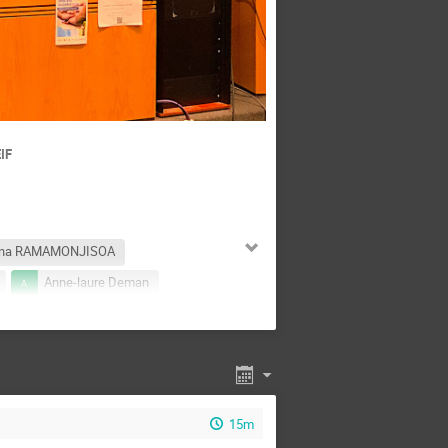
EIF
avina RAMAMONJISOA
Anne-laure Deman
ie Levillain
Bastien Larroze
CLAUDE INSERRA
Djibrilla NOMA
is May
Frédéric LEFEVRE
15m
ane allaoui
Helene Follet