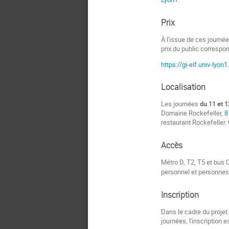
Prix
À l'issue de ces journée
prix du public correspon
https://gi-eif.univ-lyo
Localisation
Les journées
du 11 et 1
Domaine Rockefeller,
8
restaurant Rockefeller. 
Accès
Métro D, T2, T5 et bus C
personnel et personne
Inscription
Dans le cadre du projet
journées, l'inscription e