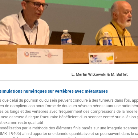
L. Martin Witkowski & M. Buffat
 simulations numériques sur vertèbres avec métastases
s que celui du poumon ou du sein peuvent conduire à des tumeurs dans l’os, 
s de complications sous forme de douleurs sévères nécessitant une radiothérapi
s os longs et des vertèbres avec fréquemment des compressions de la moelle épi
ase osseuse à risque fracturaire bénéficient d’un scanner centré sur la lésion 
et examen reste qualitatif.
modélisation par la méthode des éléments finis basés sur une imagerie scanner
R_T9406) afin d’apporter une donnée quantitative et se poursuivent dans le c