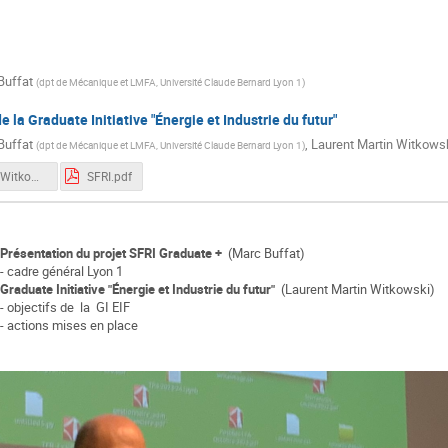
Ichrak azaiez
Ivana Vinkovic
joan besante
Jul
no
Laurent Martin Witkowski
Louis RENAUD
Malo Chaba
Buffat
(
dpt de Mécanique et LMFA, Université Claude Bernard Lyon 1
)
Marc Buffat
Maryam ERRAJI
Matthieu GUILLOT
M
UNE
Mouaad SRIHOU
NAIMA DEBIT
Nithish SALLUSTR
 la Graduate Initiative "Énergie et Industrie du futur"
Buffat
,
Laurent Martin Witkows
E
Om Roy
Philippe LOMBARD
Princesse AGBENDA
(
dpt de Mécanique et LMFA, Université Claude Bernard Lyon 1
)
samuel vercraene
Stéphane Labouret
Stéphanie Briançon
PresLMartinWitkowski.pdf
SFRI.pdf
Y
Taha Arbaoui
Tanguy Simon
Vincent Cheutet
X
ers
Présentation du projet SFRI Graduate +
(Marc Buffat)
- cadre général Lyon 1
Graduate Initiative "Énergie et Industrie du futur"
(Laurent Martin Witkowski)
- objectifs de la GI EIF
- actions mises en place