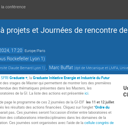
e la conférence
 à projets et Journées de rencontre de
 2024, 17:20
Europe/Paris
s Rockefeller Lyon 1)
,
Marc Buffat
rsité Claude Bernard Lyon 1
)
(
dpt de Mécanique et LMFA, Unive
t
SFRI
Graduate +
,
la
Graduate Initiative Energie et Industrie du Futur
nt des stages de Master qui permettent de montrer lors des premières
l'étendue des thématiques présentes dans les Masters, les
ratoires de la GI. La liste des actions est présentée
ici
.
de page le programme de ces 2 journées de la GI-EIF
les 11 et 12 juillet
s les résultats des actions financées. Cliquez sur l'onglet
"
Ordre du
parait pas
.
Ces journées seront l'occasion d'initier entre laboratoires et
on des collaborations interdisciplinaires dans les domaines de la
ation. Ces journées sont organisées avec l'aide de la
cellule congrès de